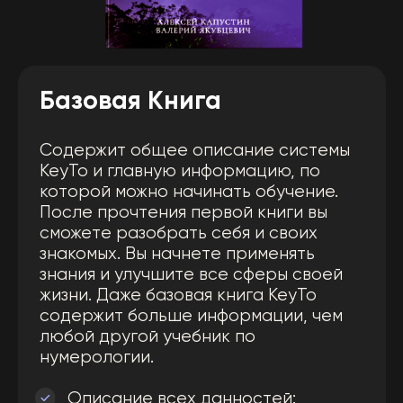
Новинка
Профессиональная Книга
Второй уровень погружает вас в
детализацию каждой энергии. Это
продолжение первой книги KeyTo —
самый современный и полный учебник
по Цифровой Психологии. Данное
пособие подходит для мастеров и
профессиональных нумерологов,
которые хотят получить самые
совершенные знания. Вы сможете
помогать людям и проводить
консультации.
Глубокая детализация:
Число Ума, Действия,