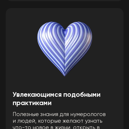
Кто хочет упорядочить
свою жизнь
Вы получите ценные знания о личных
цифровых ключах и познаете себя, свои
лимиты и предназначения.
Описание книги
KeyTo
Книги хранят в себе главную
информацию о системе KeyTo. Они
станут вашим пособием в мире
Цифровой Психологии. Вы сможете
вернуться к книге в любое время,