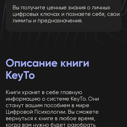
развития и предназначении.
Поэтому
данная система является самой
совершенной в мире на текущий
момент.
В книгах вы найдете информацию
о том,
как рассчитать
детализированную матрицу, как
заполнить все линии и энергии в
своей матрице.
Вы сможете
стать настоящим
мастером KeyTo
и помогать
другим людям приходить к успеху.
Вы раскроете свои
истинные
таланты и предназначение,
которое было дано вам при
рождении.