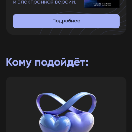
Парам, желающим
взаимопонимания
Вопрос совместимости личностей
беспокоит людей на протяжении
всех времён.