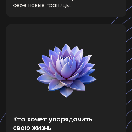
когда вам нужно будет разобрать
новую ситуацию или человека.
Доступна печатная и электронная версии.
Книги написаны с учетом
детализации системы KeyTo:
Основатели школы: Алексей
Капустин и Валерий Якубцевич —
развивают Цифровую Психологию
более 4 лет во всем мире.
Система основана на знаниях,
которые человечество получило
более 5000 лет назад.
В системе KeyTo есть информация
о
совместимости, Реализации и Итоге
жизни человека, о его циклах