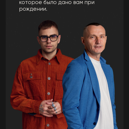
жизни. Даже базовая книга KeyTo
содержит больше информации, чем
любой другой учебник по
нумерологии.
Описание всех данностей:
Число Ума, Действия,
Реализации, Итога
Циклы развития энергии
Расчет совместимости:
В паре и в группе
Энергия нуля
Базовый разбор матрицы
И все линии в матрице
Личный год
Энергия имени и названий