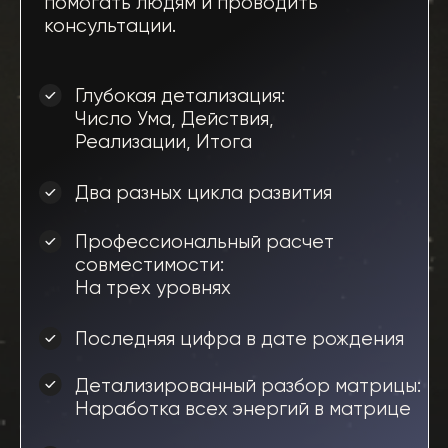
время.
Доступ Вы получаете
сразу после оплаты!
Имя
Телефон
+972
Отправить
Все вопросы можно задать
нашей службе заботы: