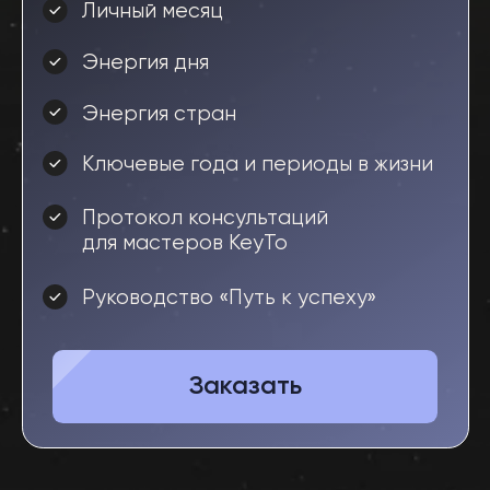
Заказать книгу
ТОО «KEYTO Digital»
БИН: 250640031180
г. Алматы, р-н Турксибский, ПК,