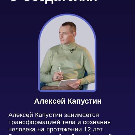
Написать в Viber
Хотите купить
доступ?
Оставьте заявку и мы
свяжемся с Вами как можно
скорее
Ваше имя
Телефон
+972