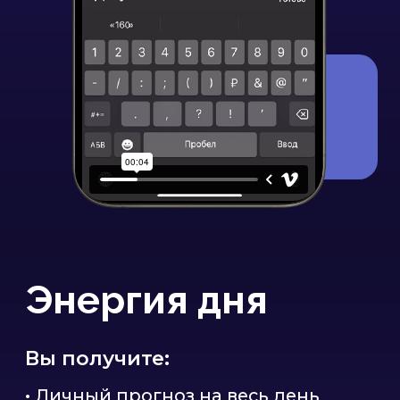
Алексей Капустин занимается
трансформацией тела и сознания
человека на протяжении 12 лет.
В процессе своей работы Алексей
обнаружил взаимосвязи между датой
рождения и характером человека.
Свои знания
он передает на курсах KeyTo,
а также на занятиях
профессиональной Школы. Алексей
ведет популярный блог
во всех социальных сетях,
за которым следит уже более 1
миллиона подписчиков.