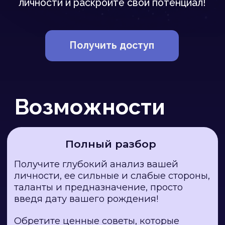
таланты и предназначение, просто
введя дату вашего рождения!
Обретите ценные советы, которые
повысят качество вашей жизни и
выведут вас на новый уровень развития
и познания этого мира!
Разбор совместимости
Рассчитайте совместимость с вашим
партнером, другом или коллегой! Это
позволит вам выстраивать гармоничные
отношения, крепкую дружбу и принесет
успех в делах!
Узнайте, что потенциально принесут
взаимоотношения с человеком и как
улучшить их.
Энергия договора
Узнайте, насколько перспективные
супружеские или рабочие отношения