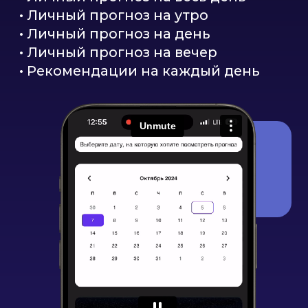
Валерий Якубцевич
Валерий Якубцевич является
соавтором проекта: вместе
с Алексеем они исследуют законы
чисел и формируют новую Цифровую
Психологию. Валерий
систематизировал знания
и разработал полную версию книги
"KeyTo: Ключ к себе. Ключ
ко всему!". В этой книге Вы найдете
все подсказки и ответы
на те вопросы, которые помогут Вам
стать успешным и счастливым
человеком!
Калькулятор
доступен