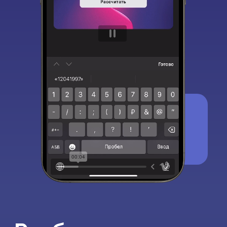
Энергия договора
Вы узнаете:
• Общее Число Сознания
• Общее Число Действия
• Общее Число Реализации
• Общее Число Итога
• Сильные стороны
• Потенциальные вызовы