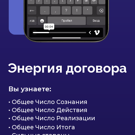
Самостоятельно
рассчитайте Вашу
Матрицу и Совместимость
с партнером
Калькулятор KeyTo — это уникальная
возможность быстро получить всю
необходимую информацию для